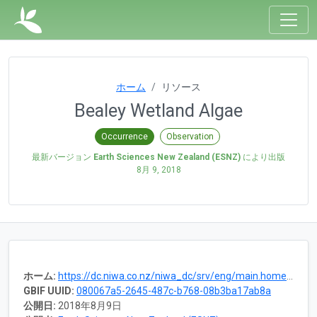
ホーム
リソース
Bealey Wetland Algae
Occurrence
Observation
最新バージョン
Earth Sciences New Zealand (ESNZ)
により出版
8月 9, 2018
ホーム:
https://dc.niwa.co.nz/niwa_dc/srv/eng/main.home?uuid=b6b2d41e-bc90-cea2-3704-995ec09fede7
GBIF UUID:
080067a5-2645-487c-b768-08b3ba17ab8a
公開日:
2018年8月9日