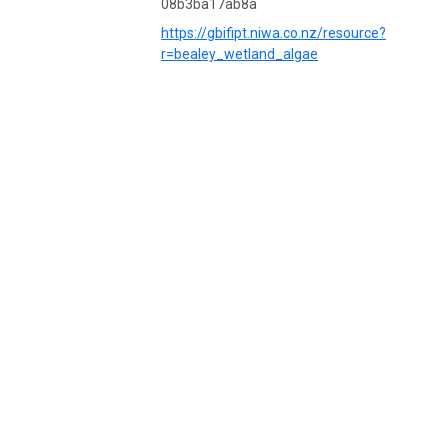
08b3ba17ab8a
https://gbifipt.niwa.co.nz/resource?
r=bealey_wetland_algae