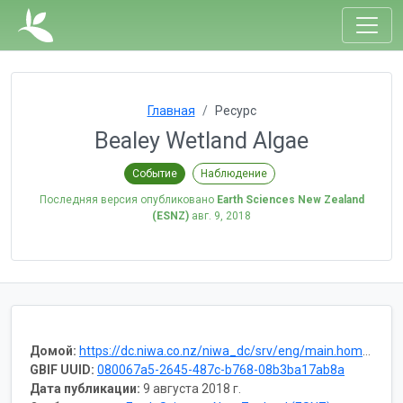
Главная
Ресурс
Bealey Wetland Algae
Событие
Наблюдение
Последняя версия опубликовано
Earth Sciences New Zealand
(ESNZ)
авг. 9, 2018
Домой:
https://dc.niwa.co.nz/niwa_dc/srv/eng/main.home?uuid=b6b2d41e-bc90-cea2-3704-995ec09fede7
GBIF UUID:
080067a5-2645-487c-b768-08b3ba17ab8a
Дата публикации:
9 августа 2018 г.