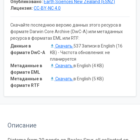
Опубликовано:
Earth Sciences New Zealand (ESNZ)
Лицензия:
CC-BY-NC 4.0
Скачайте последнюю версию данных этого ресурса в
формате Darwin Core Archive (DwC-A) или метаданных
ресурса в форматах EML или RTF:
Данные в
Скачать
537 Записи в English (16
формате DwC-A
KB) - Частота обновления: не
планируется
Метаданные в
Скачать
в English (4 KB)
формате EML
Метаданные в
Скачать
в English (5 KB)
формате RTF
Описание