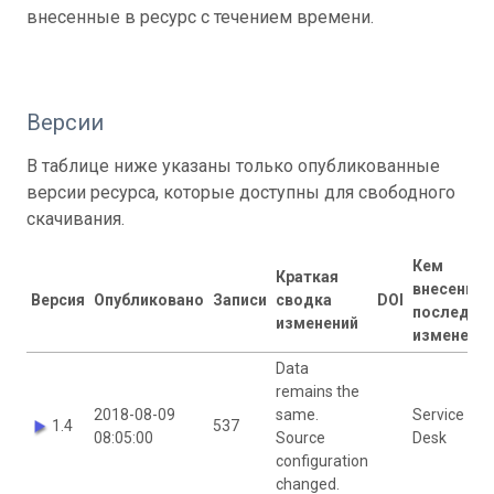
внесенные в ресурс с течением времени.
Версии
В таблице ниже указаны только опубликованные
версии ресурса, которые доступны для свободного
скачивания.
Кем
Краткая
внесены
Версия
Опубликовано
Записи
сводка
DOI
последни
изменений
изменени
Data
remains the
2018-08-09
same.
Service
1.4
537
08:05:00
Source
Desk
configuration
changed.