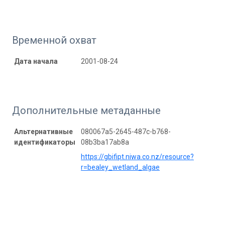
Временной охват
Дата начала
2001-08-24
Дополнительные метаданные
Альтернативные
080067a5-2645-487c-b768-
идентификаторы
08b3ba17ab8a
https://gbifipt.niwa.co.nz/resource?
r=bealey_wetland_algae