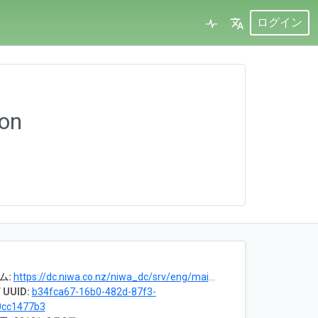
ログイン
ton
ム:
https://dc.niwa.co.nz/niwa_dc/srv/eng/main.home?uuid=68dc2a7b-765f-4e84-e0a2-e83fb3c1fb63
 UUID:
b34fca67-16b0-482d-87f3-
0cc1477b3