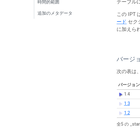
テーブルに
時間的範囲
追加のメタデータ
この IP
ード
セク
に加えら
バージ
次の表は
バージョン
1.4
1.3
1.2
全5 の _s