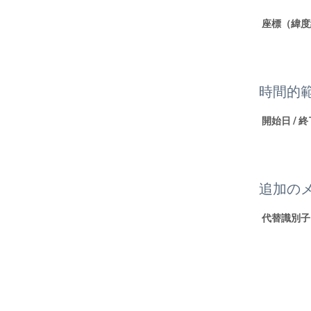
座標（緯度
時間的
開始日 / 
追加の
代替識別子