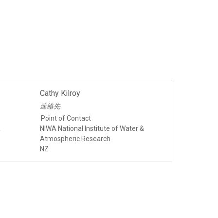
Cathy Kilroy
連絡先
Point of Contact
&
NIWA National Institute of Water &
Atmospheric Research
NZ