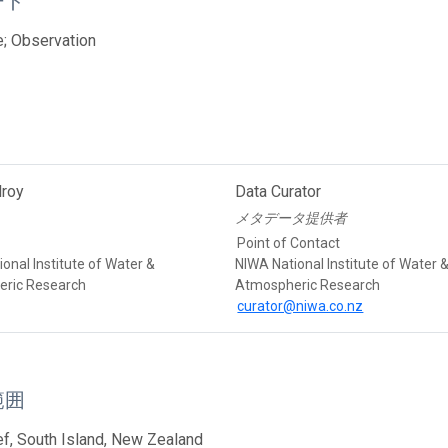
ード
; Observation
lroy
Data Curator
メタデータ提供者
Point of Contact
onal Institute of Water &
NIWA National Institute of Water 
ric Research
Atmospheric Research
curator@niwa.co.nz
範囲
f, South Island, New Zealand