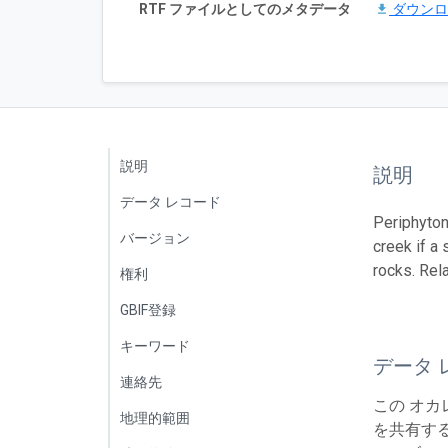
RTF ファイルとしてのメタデータ
ダウン
説明
説明
データ レコード
Periphyton
バージョン
creek if a
rocks. Re
権利
GBIF登録
キーワード
データ 
連絡先
この オカ
地理的範囲
を共有する