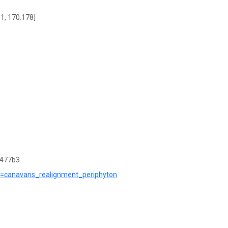
1, 170.178]
1477b3
e?r=canavans_realignment_periphyton