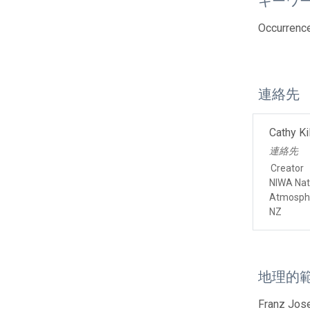
キーワ
Occurrence
連絡先
Cathy Ki
連絡先
Creator
NIWA Nati
Atmosphe
NZ
地理的
Franz Jose