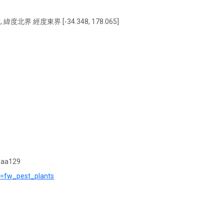
, 緯度北界 經度東界 [-34.348, 178.065]
baa129
?r=fw_pest_plants