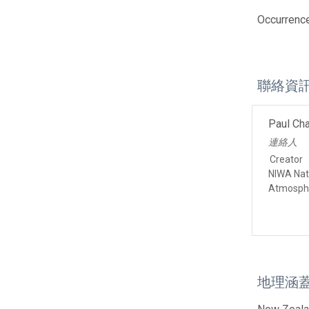
Occurrence
聯絡資
Paul Ch
連絡人
Creator
NIWA Nati
Atmosphe
地理涵