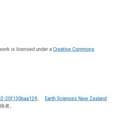
 is licensed under a
Creative Commons
82-20f130baa129
。
Earth Sciences New Zealand
發佈者。