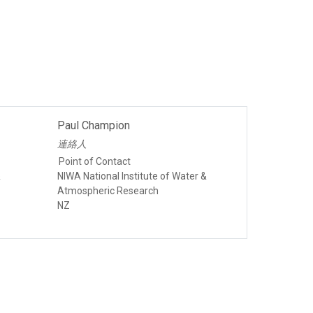
Paul Champion
連絡人
Point of Contact
&
NIWA National Institute of Water &
Atmospheric Research
NZ