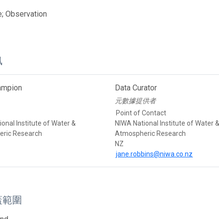
; Observation
訊
ampion
Data Curator
元數據提供者
Point of Contact
onal Institute of Water &
NIWA National Institute of Water 
ric Research
Atmospheric Research
NZ
jane.robbins@niwa.co.nz
蓋範圍