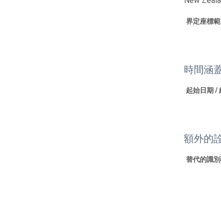
New Zeal
界定座標範
時間涵
起始日期 /
額外的
替代的識別