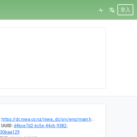
登入
:
https://dc.niwa.co.nz/niwa_dc/srv/eng/main.home?uuid=3c1fbe99-47b6-4c01-b937-17948d8b3fc6
 UUID:
d4bce7d2-6c5e-44c6-9382-
130baa129