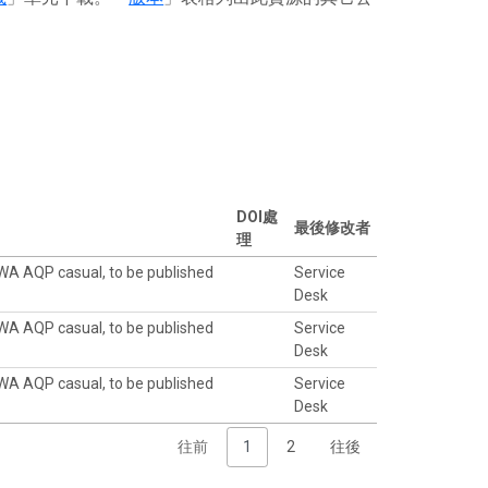
DOI處
最後修改者
理
WA AQP casual, to be published
Service
Desk
WA AQP casual, to be published
Service
Desk
WA AQP casual, to be published
Service
Desk
往前
1
2
往後