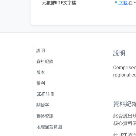
元數據RTF文字檔
下載
在 E
說明
說明
資料紀錄
Comprises 
版本
regional c
權利
GBIF 註冊
資料紀
關鍵字
此資源出
聯絡資訊
核心資料表包
地理涵蓋範圍
此 IPT