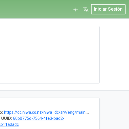
Iniciar Sesión
o:
https://dc.niwa.co.nz/niwa_dc/srv/eng/main.home?uuid=3820c952-b5e0-9db3-4c43-6cdbe5e4e6a5
 UUID:
60b0775d-7564-4fe3-bad2-
2b11a0adc