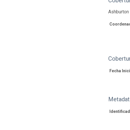
Cobertur
Ashburton 
Coordenad
Cobertu
Fecha Inici
Metadat
Identifica