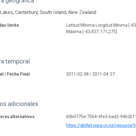
a geográfica
Lakes, Canterbury, South Island, New Zealand
as límite
Latitud Mínima Longitud Mínima [-43
Máxima [-43,437, 171,275]
ra temporal
al / Fecha Final
2011-02-08 / 2011-04-27
os adicionales
dores alternativos
60b0775d-7564-4fe3-bad2-94b2b1
https://gbifipt.niwa.co.nz/resourc