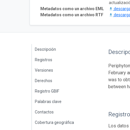
actualizaci
Metadatos como un archivo EML
descarg
Metadatos como un archivo RTF
descarg
Descripción
Descrip
Registros
Periphyton
Versiones
February a
was to obt
Derechos
between ha
Registro GBIF
Palabras clave
Contactos
Registr
Cobertura geográfica
Los datos 