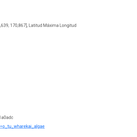
,639, 170,867], Latitud Máxima Longitud
1a0adc
e?r=o_tu_wharekai_algae