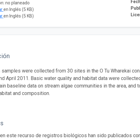
Fech
ón: no planeado
Publ
ar
en Inglés (5 KB)
Lice
ar
en Inglés (5 KB)
ción
 samples were collected from 30 sites in the O Tu Wharekai co
nd April 2011. Basic water quality and habitat data were collected
ain baseline data on stream algae communities in the area, and t
bitat and composition.
os
en este recurso de registros biológicos han sido publicados co