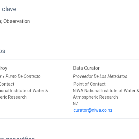
 clave
; Observation
os
lroy
Data Curator
or
Punto De Contacto
Proveedor De Los Metadatos
●
 Contact
Point of Contact
onal Institute of Water &
NIWA National Institute of Water 
ric Research
Atmospheric Research
NZ
curator@niwa.co.nz