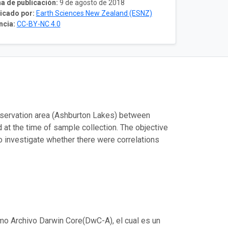
a de publicación:
9 de agosto de 2018
icado por:
Earth Sciences New Zealand (ESNZ)
ncia:
CC-BY-NC 4.0
nservation area (Ashburton Lakes) between
 at the time of sample collection. The objective
o investigate whether there were correlations
mo Archivo Darwin Core(DwC-A), el cual es un