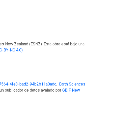
nces New Zealand (ESNZ). Esta obra está bajo una
C-BY-NC 4.0)
.
7564-4fe3-bad2-94b2b11a0adc
.
Earth Sciences
 un publicador de datos avalado por
GBIF New