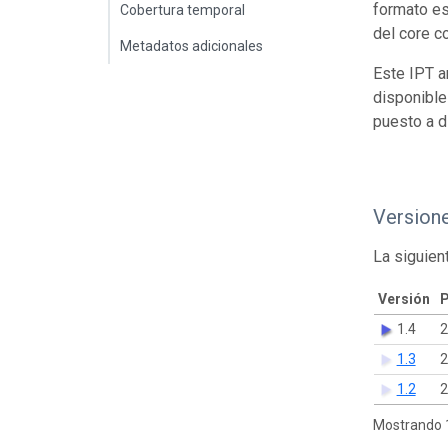
formato es
Cobertura temporal
del core c
Metadatos adicionales
Este IPT a
disponible
puesto a d
Version
La siguien
Versión
P
1.4
2
1.3
2
1.2
2
Mostrando 1