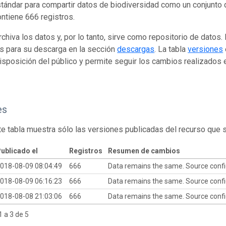
tándar para compartir datos de biodiversidad como un conjunto 
ontiene 666 registros.
rchiva los datos y, por lo tanto, sirve como repositorio de datos
s para su descarga en la sección
descargas
. La tabla
versiones
isposición del público y permite seguir los cambios realizados en
es
te tabla muestra sólo las versiones publicadas del recurso que 
ublicado el
Registros
Resumen de cambios
018-08-09 08:04:49
666
Data remains the same. Source conf
018-08-09 06:16:23
666
Data remains the same. Source conf
018-08-08 21:03:06
666
Data remains the same. Source conf
 a 3 de 5