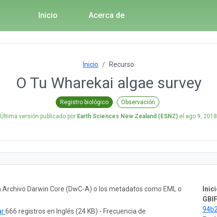
Inicio
Acerca de
Inicio
Recurso
O Tu Wharekai algae survey
Registro biológico
Observación
Última versión publicado por
Earth Sciences New Zealand (ESNZ)
el
ago 9, 2018
un Archivo Darwin Core (DwC-A) o los metadatos como EML o
Inici
GBIF
94b
ar
666 registros en Inglés (24 KB) - Frecuencia de